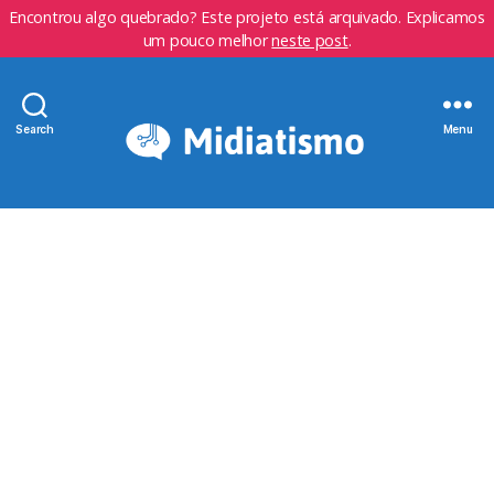
Encontrou algo quebrado? Este projeto está arquivado. Explicamos
um pouco melhor
neste post
.
Search
Menu