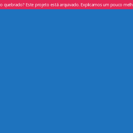
go quebrado? Este projeto está arquivado. Explicamos um pouco mel