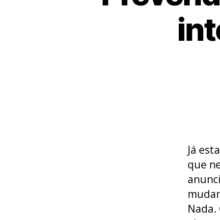
in
Já est
que ne
anunci
mudanç
Nada. 