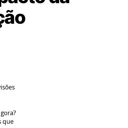
ção
isões
agora?
s que