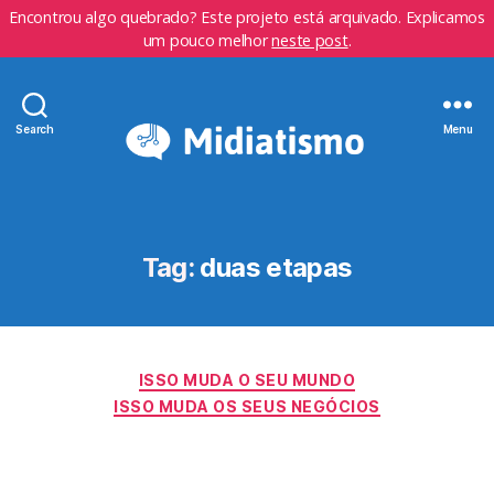
Encontrou algo quebrado? Este projeto está arquivado. Explicamos
um pouco melhor
neste post
.
Search
Menu
Tag:
duas etapas
Categorias
ISSO MUDA O SEU MUNDO
ISSO MUDA OS SEUS NEGÓCIOS