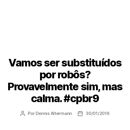
Vamos ser substituídos
por robôs?
Provavelmente sim, mas
calma. #cpbr9
Por
Dennis Altermann
30/01/2016
Autor
Data
do
de
post
publicação