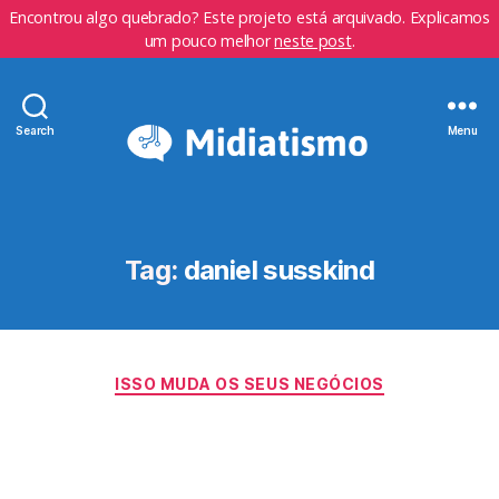
Encontrou algo quebrado? Este projeto está arquivado. Explicamos
um pouco melhor
neste post
.
Search
Menu
Tag:
daniel susskind
Categorias
ISSO MUDA OS SEUS NEGÓCIOS