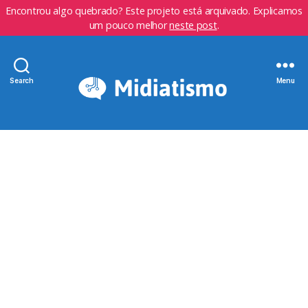
Encontrou algo quebrado? Este projeto está arquivado. Explicamos
um pouco melhor
neste post
.
Search
Menu