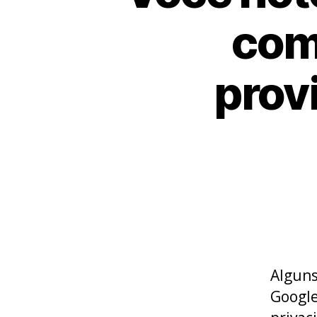
com
prov
Alguns
Google