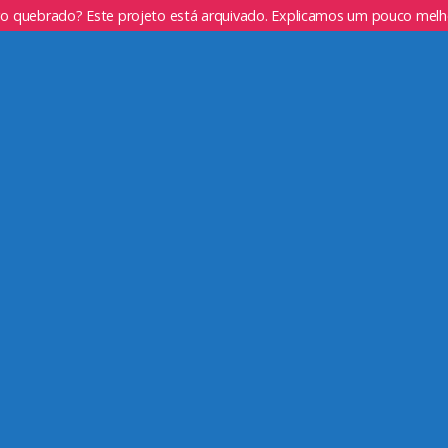
go quebrado? Este projeto está arquivado. Explicamos um pouco mel