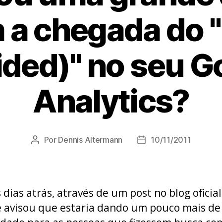
 a chegada do "
ided)" no seu G
Analytics?
Por
Dennis Altermann
10/11/2011
Autor
Data
do
de
post
publicação
 dias atrás, através de um post no blog oficial
 avisou que estaria dando um pouco mais de