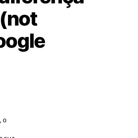
(not
oogle
, o