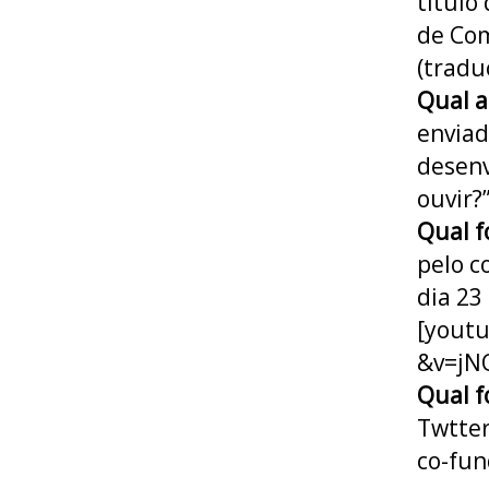
título
de Co
(tradu
Qual a
enviad
desenv
ouvir?
Qual f
pelo c
dia 23
[yout
&v=jN
Qual f
Twtter
co-fun