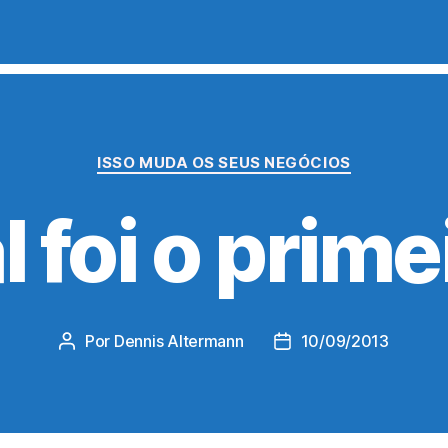
Categorias
ISSO MUDA OS SEUS NEGÓCIOS
 foi o prim
Por
Dennis Altermann
10/09/2013
Autor
Data
do
de
post
publicação