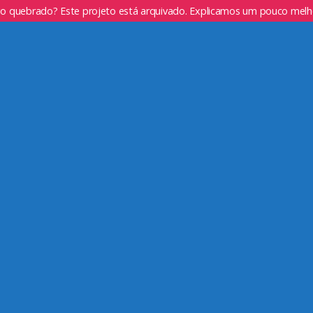
go quebrado? Este projeto está arquivado. Explicamos um pouco mel