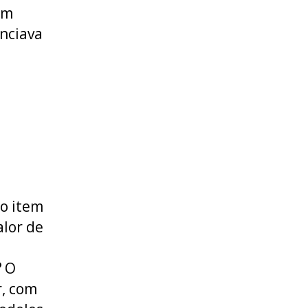
m
nciava
o item
alor de
?
O
r, com