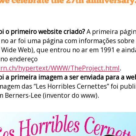
oi o primeiro website criado?
A primeira págin
 no ar foi uma página com informações sobr
 Wide Web), que entrou no ar em 1991 e aind
 no endereço
ern.ch/hypertext/WWW/TheProject.html
.
oi a primeira imagem a ser enviada para a we
agem das “Les Horribles Cernettes” foi publ
m Berners-Lee (inventor do www).