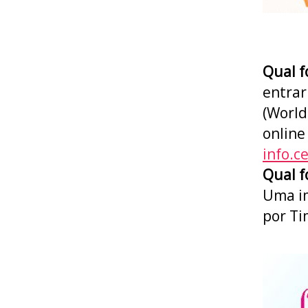
Qual f
entrar
(World
online
info.c
Qual f
Uma im
por Ti