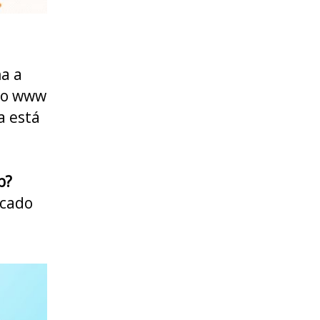
a a
e o www
a está
b?
icado