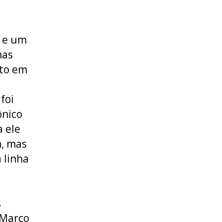
s e um
nas
nto em
foi
ônico
 ele
, mas
 linha
s
 Março