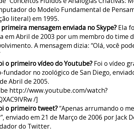
 de “Conceitos Fluídos e Analogias Criativas: 
mputador do Modelo Fundamental de Pensam
ção literal) em 1995.
 primeira mensagem enviada no Skype?
Ela fo
a em Abril de 2003 por um membro do time 
olvimento. A mensagem dizia: “Olá, você po
”
oi o primeiro vídeo do Youtube?
Foi o vídeo g
o-fundador no zoológico de San Diego, enviad
 de Abril de 2005.
ube http://www.youtube.com/watch?
QXAC9IVRw /]
oi o primeiro tweet?
“Apenas arrumando o m
”, enviado em 21 de Março de 2006 por Jack D
dador do Twitter.