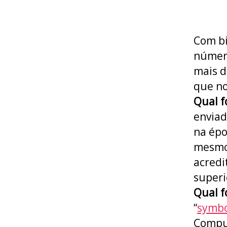
Com bi
número
mais d
que no
Qual f
enviad
na épo
mesmo 
acredi
superi
Qual f
“
symbo
Compu