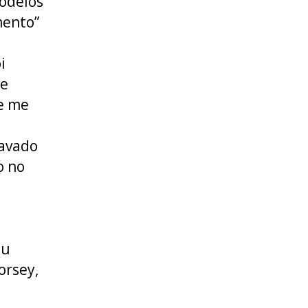
Modelos
ento”
i
de
de me
ravado
o no
eu
orsey,