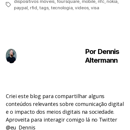
dispositivos móveis
,
foursquare
,
mobile
,
nfc
,
nokia
,
Tags
paypal
,
rfid
,
tags
,
tecnologia
,
videos
,
visa
Por Dennis
Altermann
Criei este blog para compartilhar alguns
conteúdos relevantes sobre comunicação digital
e o impacto dos meios digitais na sociedade.
Aproveita para interagir comigo lá no Twitter
@eu_Dennis