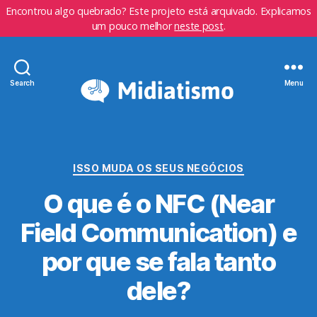
Encontrou algo quebrado? Este projeto está arquivado. Explicamos
um pouco melhor
neste post
.
Search
Menu
Categorias
ISSO MUDA OS SEUS NEGÓCIOS
O que é o NFC (Near
Field Communication) e
por que se fala tanto
dele?