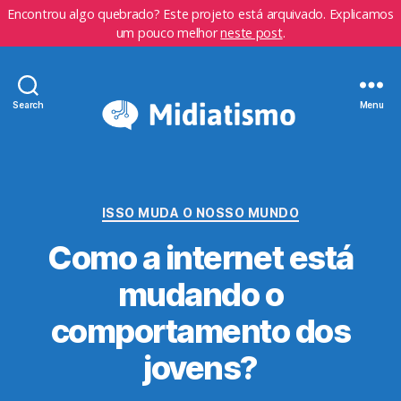
Encontrou algo quebrado? Este projeto está arquivado. Explicamos
um pouco melhor
neste post
.
Search
Menu
Categorias
ISSO MUDA O NOSSO MUNDO
Como a internet está
mudando o
comportamento dos
jovens?