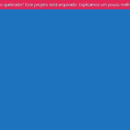
go quebrado? Este projeto está arquivado. Explicamos um pouco mel