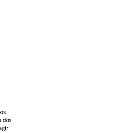
dos
o dos
agir