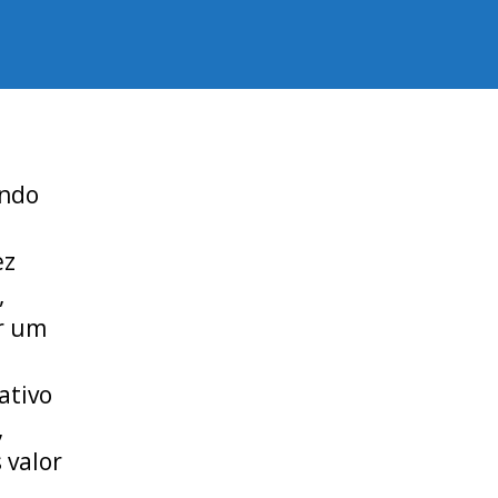
ando
ez
,
r um
ativo
,
 valor