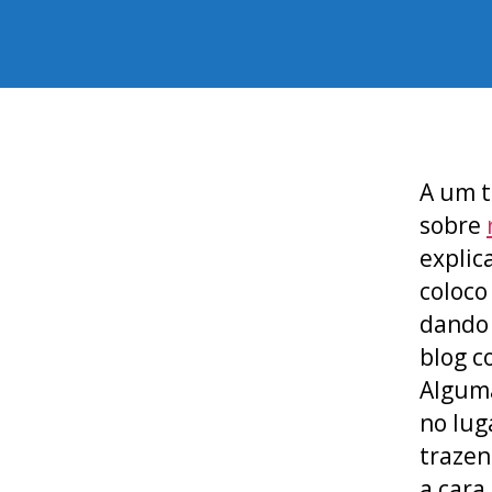
A um t
sobre
expli
coloco
dando 
blog c
Alguma
no lug
trazen
a cara