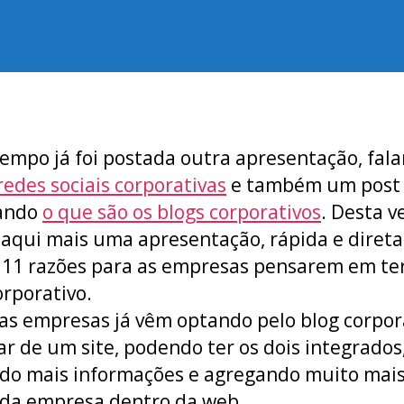
do
de
post
publicação
empo já foi postada outra apresentação, fal
redes sociais corporativas
e também um post
cando
o que são os blogs corporativos
. Desta v
 aqui mais uma apresentação, rápida e direta
11 razões para as empresas pensarem em te
orporativo.
s empresas já vêm optando pelo blog corpor
ar de um site, podendo ter os dois integrados
do mais informações e agregando muito mais
 da empresa dentro da web.